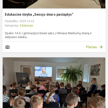
Edukacinė išvyka „Senojo dvaro paslaptys“
Paskelbta: 2025-10-23
Kategorija:
Edukacija
Spalio 14 d. I gimnazijos klasė vyko į Vilniaus Markučių dvarą ir
dalyvavo eduka...
Plačiau
„
k
b