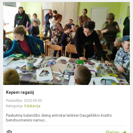
K
r
Kepėm ragaišį
Paskelbta: 2025-05-05
Kategorija:
Edukacija
Paskutinę balandžio dieną antrokai lankėsi Daugėliškio krašto
bendruomenės namuo...
Plačiau