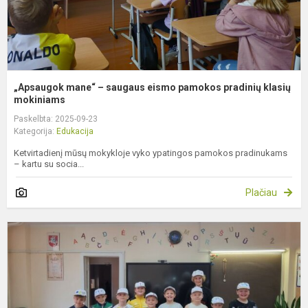
k
m
„Apsaugok mane“ – saugaus eismo pamokos pradinių klasių
mokiniams
Paskelbta: 2025-09-23
Kategorija:
Edukacija
Ketvirtadienį mūsų mokykloje vyko ypatingos pamokos pradinukams
– kartu su socia...
Plačiau
V
k
–
t
r