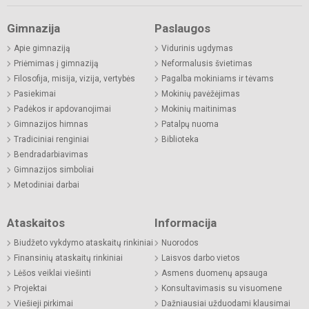
Gimnazija
Paslaugos
Apie gimnaziją
Vidurinis ugdymas
Priėmimas į gimnaziją
Neformalusis švietimas
Filosofija, misija, vizija, vertybės
Pagalba mokiniams ir tėvams
Pasiekimai
Mokinių pavėžėjimas
Padėkos ir apdovanojimai
Mokinių maitinimas
Gimnazijos himnas
Patalpų nuoma
Tradiciniai renginiai
Biblioteka
Bendradarbiavimas
Gimnazijos simboliai
Metodiniai darbai
Ataskaitos
Informacija
Biudžeto vykdymo ataskaitų rinkiniai
Nuorodos
Finansinių ataskaitų rinkiniai
Laisvos darbo vietos
Lėšos veiklai viešinti
Asmens duomenų apsauga
Projektai
Konsultavimasis su visuomene
Viešieji pirkimai
Dažniausiai užduodami klausimai