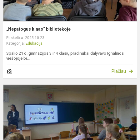
„Nepatogus kinas“ bibliotekoje
Paskelbta: 2025-10-23
Kategorija:
Edukacija
Spalio 21 d. gimnazijos 3 ir 4 klasių pradinukai dalyvavo Ignalinos
viešojoje bi...
Plačiau
„
m
–
s
e
p
p