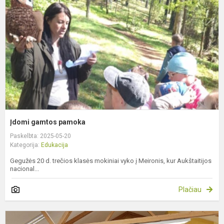
Įdomi gamtos pamoka
Paskelbta: 2025-05-20
Kategorija:
Edukacija
Gegužės 20 d. trečios klasės mokiniai vyko į Meironis, kur Aukštaitijos
nacional...
Plačiau
S