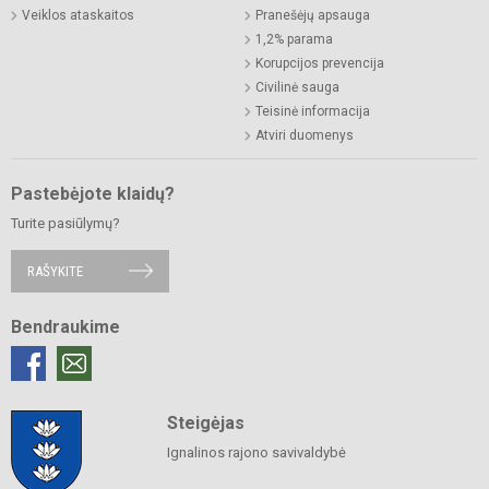
Veiklos ataskaitos
Pranešėjų apsauga
1,2% parama
Korupcijos prevencija
Civilinė sauga
Teisinė informacija
Atviri duomenys
Pastebėjote klaidų?
Turite pasiūlymų?
RAŠYKITE
Bendraukime
Steigėjas
Ignalinos rajono savivaldybė