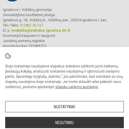
Ignalinos r. Vidiškių gimnazija
Savivaldybės biudžetinė įstaiga
Ignalinos g. 1A, Vidiškių k., Vidiškių sen., 30234 Ignalinos r. sav.
Tel./ faks.
(0 386) 46 337
El. p.
mokykla@vidiskiu.ignalina.lm.lt
Duomenys kaupiami ir saugomi
Juridinių asmenų registre
Įmonės kodas 191089725
Šioje svetainėje naudojame slapukus siekdami užtikrinti jums teikiamų
© 2025. Ignalinos r. Vidiškių gimnazija. Visos teisės saugomos.
Kopijuoti turinį be raštiško gimnazijos sutikimo griežtai draudžiama.
paslaugų kokybę, analizuoti svetainės naudojimą ir optimizuoti naršymo
patirtį. Spustelėję mygtuką „Sutinku“, jūs patvirtinate, kad sutinkate su visų
Prieinamumo paraiška
Slapukų valdymas
slapukų naudojimu šioje svetainėje. Jei norite atšaukti arba pakeisti savo
sutikimus, prašome apsilankyti
slapukų valdymo puslapyje
.
Sumanus būdas atnaujinti
mokyklos interneto
svetainę
NUSTATYMAI
NESUTINKU