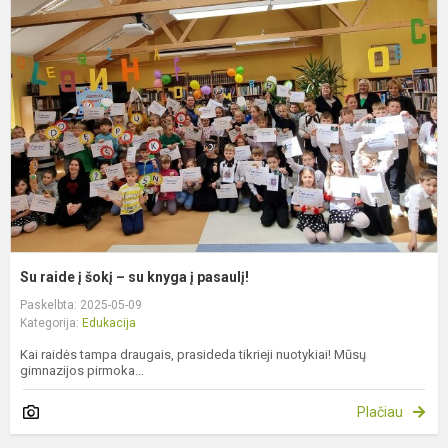
r
į
š
–
s
k
į
p
Su raide į šokį – su knyga į pasaulį!
Paskelbta: 2025-05-09
Kategorija:
Edukacija
Kai raidės tampa draugais, prasideda tikrieji nuotykiai! Mūsų
gimnazijos pirmoka...
Plačiau