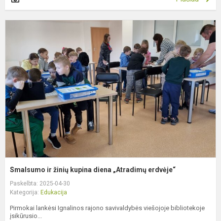
S
ir
ž
k
d
„
e
Smalsumo ir žinių kupina diena „Atradimų erdvėje“
Paskelbta: 2025-04-30
Kategorija:
Edukacija
Pirmokai lankėsi Ignalinos rajono savivaldybės viešojoje bibliotekoje
įsikūrusio...