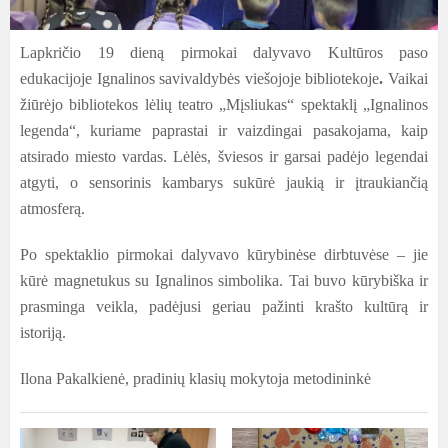
Lapkričio 19 dieną pirmokai dalyvavo Kultūros paso
edukacijoje Ignalinos savivaldybės viešojoje bibliotekoje
.
Vaikai
žiūrėjo bibliotekos lėlių teatro „Mįsliukas“ spektaklį „Ignalinos
legenda“, kuriame paprastai ir vaizdingai pasakojama, kaip
atsirado miesto vardas. Lėlės, šviesos ir garsai padėjo legendai
atgyti, o sensorinis kambarys sukūrė jaukią ir įtraukiančią
atmosferą.
Po spektaklio pirmokai dalyvavo kūrybinėse dirbtuvėse – jie
kūrė magnetukus su Ignalinos simbolika. Tai buvo kūrybiška ir
prasminga veikla, padėjusi geriau pažinti krašto kultūrą ir
istoriją.
Ilona Pakalkienė, pradinių klasių mokytoja metodininkė