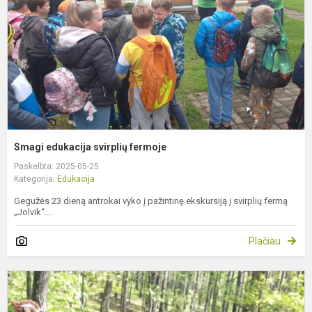
Smagi edukacija svirplių fermoje
Paskelbta: 2025-05-25
Kategorija:
Edukacija
Gegužės 23 dieną antrokai vyko į pažintinę ekskursiją į svirplių fermą
„Jolvik“....
Plačiau
Į
g
p