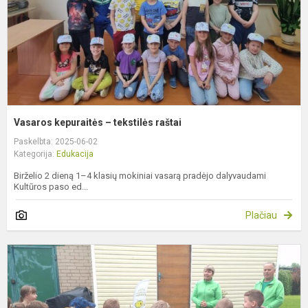
Vasaros kepuraitės – tekstilės raštai
Paskelbta: 2025-06-02
Kategorija:
Edukacija
Birželio 2 dieną 1–4 klasių mokiniai vasarą pradėjo dalyvaudami
Kultūros paso ed...
Plačiau
S
e
s
f