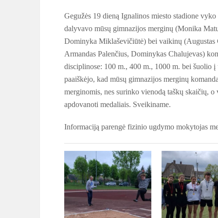
Gegužės 19 dieną Ignalinos miesto stadione vyko r
dalyvavo mūsų gimnazijos merginų (Monika Matulia
Dominyka Miklaševičiūtė) bei vaikinų (Augustas 
Armandas Palenčius, Dominykas Chalujevas) komand
disciplinose: 100 m., 400 m., 1000 m. bei šuolio į
paaiškėjo, kad mūsų gimnazijos merginų komanda 
merginomis, nes surinko vienodą taškų skaičių, o 
apdovanoti medaliais. Sveikiname.
Informaciją parengė fizinio ugdymo mokytojas me