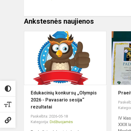
Ankstesnės naujienos
Edukacinių
konkursų
„Olympis
2026
-
Pavasario
sesija“
rezul...
Edukacinių konkursų „Olympis
Praei
2026 - Pavasario sesija“
Paskelb
rezultatai
Kategor
Paskelbta: 2026-05-18
IV kla
Kategorija:
Didžiuojamės
XXIX la