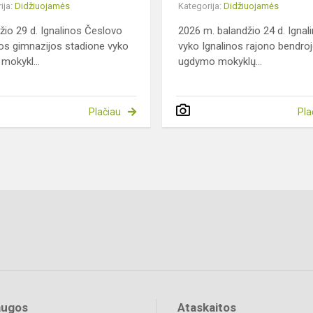
ija:
Didžiuojamės
Kategorija:
Didžiuojamės
žio 29 d. Ignalinos Česlovo
2026 m. balandžio 24 d. Ignal
s gimnazijos stadione vyko
vyko Ignalinos rajono bendro
 mokykl...
ugdymo mokyklų...
Plačiau
Pla
augos
Ataskaitos