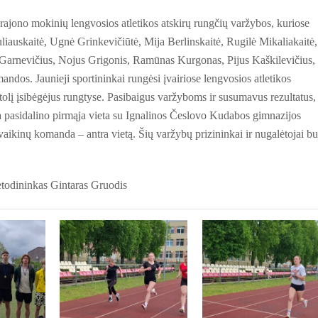
ajono mokinių lengvosios atletikos atskirų rungčių varžybos, kuriose
uskaitė, Ugnė Grinkevičiūtė, Mija Berlinskaitė, Rugilė Mikaliakaitė,
Garnevičius, Nojus Grigonis, Ramūnas Kurgonas, Pijus Kaškilevičius,
os. Jaunieji sportininkai rungėsi įvairiose lengvosios atletikos
 tolį įsibėgėjus rungtyse. Pasibaigus varžyboms ir susumavus rezultatus,
pasidalino pirmąja vieta su Ignalinos Česlovo Kudabos gimnazijos
vaikinų komanda – antra vietą. Šių varžybų prizininkai ir nugalėtojai b
todininkas Gintaras Gruodis