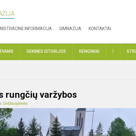
AZIJA
NISTRACINĖ INFORMACIJA
GIMNAZIJA
KONTAKTAI
DAUGIAU
TĖVAMS
SĖKMĖS ISTORIJOS
RENGINIAI
STR
os rungčių varžybos
a:
Didžiuojamės