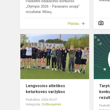
Maslab
Paskelbti edukacinio konkurso
„Olympis 2026 - Pavasario sesija“
rezultatai. Mūsų...
Plačiau
Lengvosios
atletikos
keturkovės
varžybos
Lengvosios atletikos
Tarpt
keturkovės varžybos
konku
rezult
Paskelbta: 2026-05-07
Kategorija:
Didžiuojamės
Paskelb