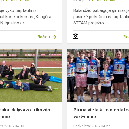
ija:
Didžiuojamės
Kategorija:
Didžiuojamės
oje vyko tarptautinis
Balandžio pabaigoje gimnazij
atikos konkursas „Kengūra
pasiekė puiki žinia iš tarptauti
Iš Ignalinos r...
STEAM projekto...
Plačiau
Pla
Pradinukai
dalyvavo
trikovės
varžybose
nukai dalyvavo trikovės
Pirma vieta kroso estafe
ybose
varžybose
ta: 2026-04-30
Paskelbta: 2026-04-27