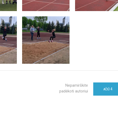
Nepamirškite
4
AČIŪ
padėkoti autoriui