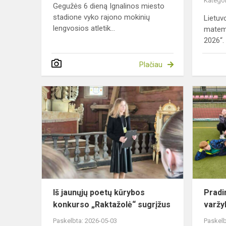
Kategor
Gegužės 6 dieną Ignalinos miesto
stadione vyko rajono mokinių
Lietuv
lengvosios atletik...
matem
2026“. 
Plačiau
Iš
jaunųjų
poetų
kūrybos
konkurso
„Raktažolė“
sugrįžus
Iš jaunųjų poetų kūrybos
Pradi
konkurso „Raktažolė“ sugrįžus
varž
Paskelbta: 2026-05-03
Paskelb