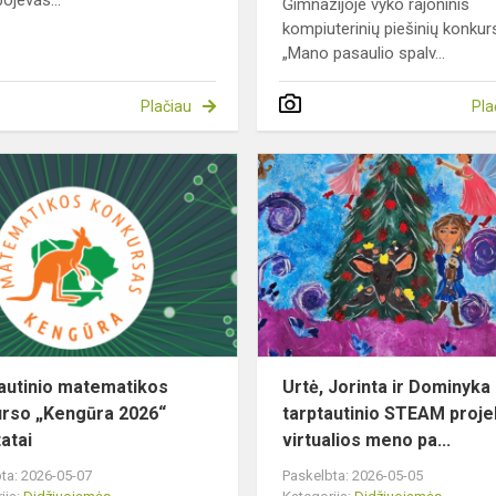
ojevas...
Gimnazijoje vyko rajoninis
kompiuterinių piešinių konku
„Mano pasaulio spalv...
Plačiau
Pla
Tarptautinio
matematikos
konkurso
„Kengūra
2026“
rezultatai
autinio matematikos
Urtė, Jorinta ir Dominyka
rso „Kengūra 2026“
tarptautinio STEAM projek
atai
virtualios meno pa...
ta: 2026-05-07
Paskelbta: 2026-05-05