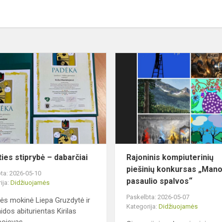
Praeities
stiprybė
–
dabarčiai
ties stiprybė – dabarčiai
Rajoninis kompiuterinių
piešinių konkursas „Man
ta: 2026-05-10
pasaulio spalvos“
ija:
Didžiuojamės
Paskelbta: 2026-05-07
sės mokinė Liepa Gruzdytė ir
Kategorija:
Didžiuojamės
idos abiturientas Kirilas