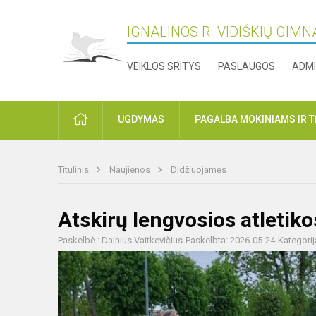
IGNALINOS R. VIDIŠKIŲ GIMN
VEIKLOS SRITYS
PASLAUGOS
ADMI
PRADŽIA
UGDYMAS
PAGALBA MOKINIAMS IR 
Titulinis
Naujienos
Didžiuojamės
Atskirų lengvosios atletik
Paskelbė : Dainius Vaitkevičius
Paskelbta: 2026-05-24
Kategorij