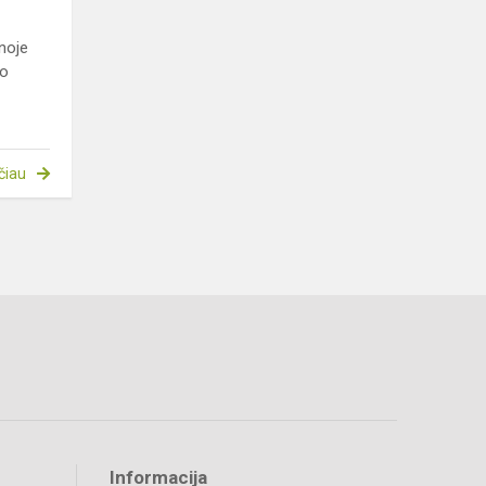
inoje
jo
čiau
Informacija