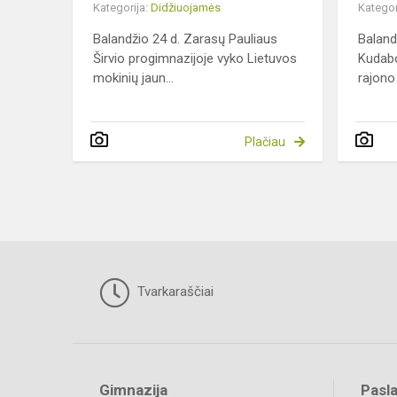
Kategorija:
Didžiuojamės
Kategor
Balandžio 24 d. Zarasų Pauliaus
Baland
Širvio progimnazijoje vyko Lietuvos
Kudabo
mokinių jaun...
rajono
Plačiau
Tvarkaraščiai
Gimnazija
Pasl