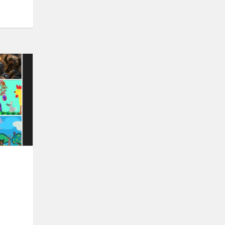
Rajoninis
kompiuterinių
piešinių
konkursas
„Mano
pasaulio
s...
o