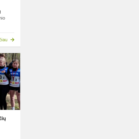
ą
nio
čiau
Pirma
vieta
kroso
estafečių
varžybose
čių