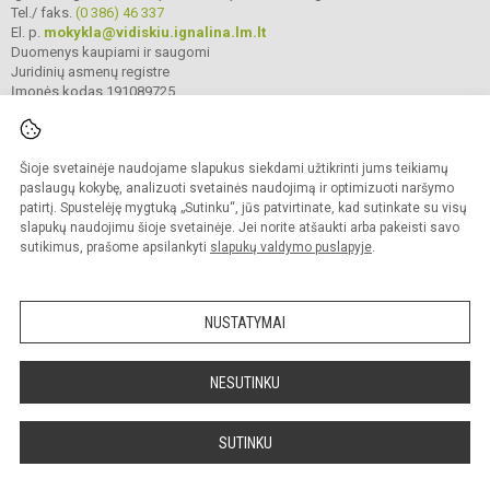
Tel./ faks.
(0 386) 46 337
El. p.
mokykla@vidiskiu.ignalina.lm.lt
Duomenys kaupiami ir saugomi
Juridinių asmenų registre
Įmonės kodas 191089725
Šioje svetainėje naudojame slapukus siekdami užtikrinti jums teikiamų
© 2025. Ignalinos r. Vidiškių gimnazija. Visos teisės saugomos.
Kopijuoti turinį be raštiško gimnazijos sutikimo griežtai draudžiama.
paslaugų kokybę, analizuoti svetainės naudojimą ir optimizuoti naršymo
patirtį. Spustelėję mygtuką „Sutinku“, jūs patvirtinate, kad sutinkate su visų
Prieinamumo paraiška
Slapukų valdymas
slapukų naudojimu šioje svetainėje. Jei norite atšaukti arba pakeisti savo
sutikimus, prašome apsilankyti
slapukų valdymo puslapyje
.
Sumanus būdas atnaujinti
mokyklos interneto
svetainę
NUSTATYMAI
NESUTINKU
SUTINKU