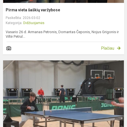
Pirma vieta šaškių varžybose
Paskelbta: 2026-03-02
Kategorija:
Didžiuojamės
Vasario 26 d. Armanas Petronis, Domantas Čeponis, Nojus Grigonis ir
Viltė Petrul...
Plačiau
Z
s
t
v