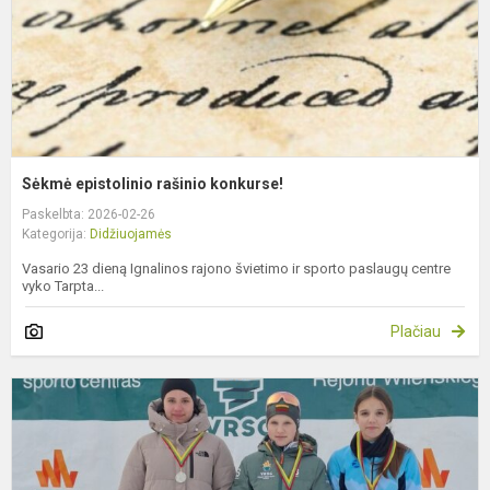
Sėkmė epistolinio rašinio konkurse!
Paskelbta: 2026-02-26
Kategorija:
Didžiuojamės
Vasario 23 dieną Ignalinos rajono švietimo ir sporto paslaugų centre
vyko Tarpta...
Plačiau
S
v