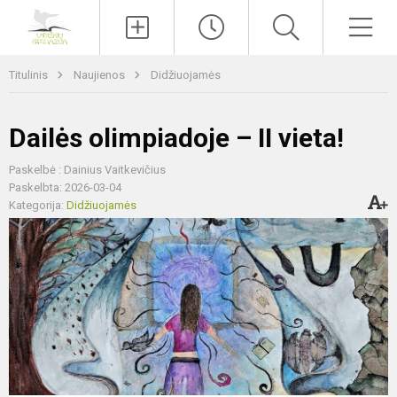
Paieška
Men
Titulinis
Naujienos
Didžiuojamės
Dailės olimpiadoje – II vieta!
Paskelbė : Dainius Vaitkevičius
Paskelbta: 2026-03-04
Kategorija:
Didžiuojamės