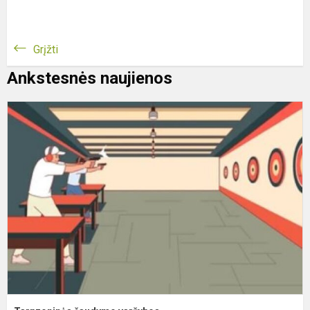
Grįžti
Ankstesnės naujienos
T
š
v