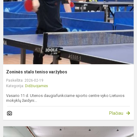
v
Zoninės stalo teniso varžybos
Paskelbta: 2026-02-19
Kategorija:
Didžiuojamės
Vasario 11 d. Utenos daugiafunkciame sporto centre vyko Lietuvos
mokyklų žaidyni...
Plačiau
K
e