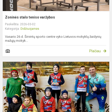
Zoninės stalo teniso varžybos
Paskelbta: 2026-03-02
Kategorija:
Didžiuojamės
Vasario 26 d. Širvintų sporto centre vyko Lietuvos mokyklų žaidynių
mažųjų mokyk...
Plačiau
S
v