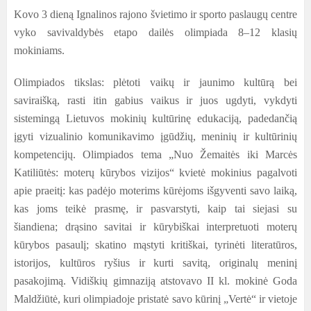
Kovo 3 dieną Ignalinos rajono švietimo ir sporto paslaugų centre
vyko savivaldybės etapo dailės olimpiada 8–12 klasių
mokiniams.
Olimpiados tikslas: plėtoti vaikų ir jaunimo kultūrą bei
saviraišką, rasti itin gabius vaikus ir juos ugdyti, vykdyti
sistemingą Lietuvos mokinių kultūrinę edukaciją, padedančią
įgyti vizualinio komunikavimo įgūdžių, meninių ir kultūrinių
kompetencijų. Olimpiados tema „Nuo Žemaitės iki Marcės
Katiliūtės: moterų kūrybos vizijos“ kvietė mokinius pagalvoti
apie praeitį: kas padėjo moterims kūrėjoms išgyventi savo laiką,
kas joms teikė prasmę, ir pasvarstyti, kaip tai siejasi su
šiandiena; drąsino savitai ir kūrybiškai interpretuoti moterų
kūrybos pasaulį; skatino mąstyti kritiškai, tyrinėti literatūros,
istorijos, kultūros ryšius ir kurti savitą, originalų meninį
pasakojimą. Vidiškių gimnaziją atstovavo II kl. mokinė Goda
Maldžiūtė, kuri olimpiadoje pristatė savo kūrinį „Vertė“ ir vietoje