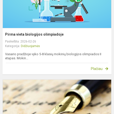
Pirma vieta biologijos olimpiadoje
Paskelbta: 2026-02-26
Kategorija:
Didžiuojamės
Vasario pradžioje vyko 5-8 klasių mokinių biologijos olimpiados II
etapas. Mokin...
Plačiau
S
e
r
k