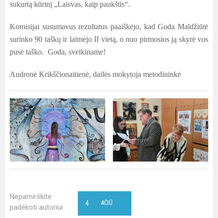
sukurtą kūrinį „Laisvas, kaip paukštis“.
Komisijai susumavus rezultatus paaiškėjo, kad Goda Maldžiūtė
surinko 90 taškų ir laimėjo II vietą, o nuo pirmosios ją skyrė vos
pusė taško. Goda, sveikiname!
Audronė Krikščionaitienė, dailės mokytoja metodininkė
Nepamirškite
4
AČIŪ
padėkoti autoriui