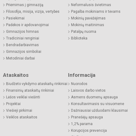
Priėmimas į gimnaziją
Neformalusis švietimas
Filosofija, misija, vizija, vertybės
Pagalba mokiniams ir tėvams
Pasiekimai
Mokinių pavėžėjimas
Padėkos ir apdovanojimai
Mokinių maitinimas
Gimnazijos himnas
Patalpų nuoma
Tradiciniai renginiai
Biblioteka
Bendradarbiavimas
Gimnazijos simboliai
Metodiniai darbai
Ataskaitos
Informacija
Biudžeto vykdymo ataskaitų rinkiniai
Nuorodos
Finansinių ataskaitų rinkiniai
Laisvos darbo vietos
Lėšos veiklai viešinti
Asmens duomenų apsauga
Projektai
Konsultavimasis su visuomene
Viešieji pirkimai
Dažniausiai užduodami klausimai
Veiklos ataskaitos
Pranešėjų apsauga
1,2% parama
Korupcijos prevencija