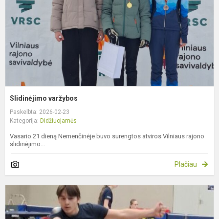
Slidinėjimo varžybos
Paskelbta: 2026-02-23
Kategorija:
Didžiuojamės
Vasario 21 dieną Nemenčinėje buvo surengtos atviros Vilniaus rajono
slidinėjimo...
Plačiau
Z
s
t