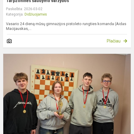
Tarpzoninės šaudymo varžybos
Paskelbta: 2026-03-02
Kategorija:
Didžiuojamės
Vasario 24 dieną mūsų gimnazijos pistoleto rungties komanda (Aidas
Macijauskas,...
Plačiau
P
v
š
v