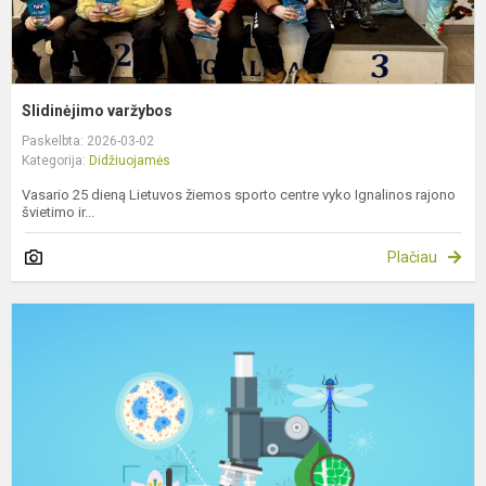
Slidinėjimo varžybos
Paskelbta: 2026-03-02
Kategorija:
Didžiuojamės
Vasario 25 dieną Lietuvos žiemos sporto centre vyko Ignalinos rajono
švietimo ir...
Plačiau
P
v
b
o