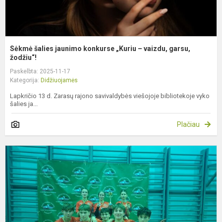
Sėkmė šalies jaunimo konkurse „Kuriu – vaizdu, garsu,
žodžiu“!
Paskelbta: 2025-11-17
Kategorija:
Didžiuojamės
Lapkričio 13 d. Zarasų rajono savivaldybės viešojoje bibliotekoje vyko
šalies ja...
Plačiau
D
t
t