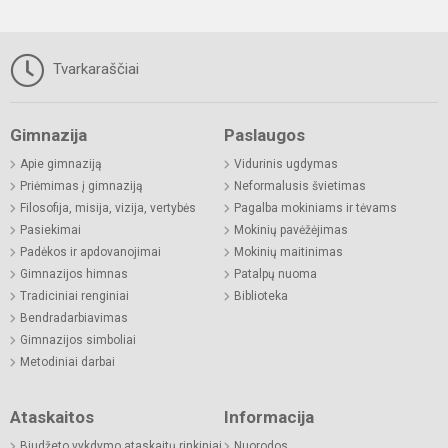
Tvarkaraščiai
Gimnazija
Paslaugos
Apie gimnaziją
Vidurinis ugdymas
Priėmimas į gimnaziją
Neformalusis švietimas
Filosofija, misija, vizija, vertybės
Pagalba mokiniams ir tėvams
Pasiekimai
Mokinių pavėžėjimas
Padėkos ir apdovanojimai
Mokinių maitinimas
Gimnazijos himnas
Patalpų nuoma
Tradiciniai renginiai
Biblioteka
Bendradarbiavimas
Gimnazijos simboliai
Metodiniai darbai
Ataskaitos
Informacija
Biudžeto vykdymo ataskaitų rinkiniai
Nuorodos