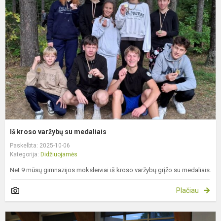
v
s
m
Iš kroso varžybų su medaliais
Paskelbta: 2025-10-06
Kategorija:
Didžiuojamės
Net 9 mūsų gimnazijos moksleiviai iš kroso varžybų grįžo su medaliais.
Plačiau
K