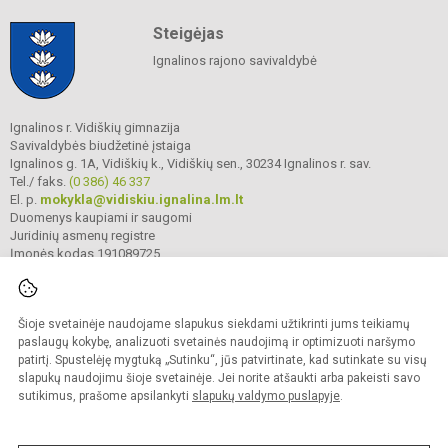
Steigėjas
Ignalinos rajono savivaldybė
Ignalinos r. Vidiškių gimnazija
Savivaldybės biudžetinė įstaiga
Ignalinos g. 1A, Vidiškių k., Vidiškių sen., 30234 Ignalinos r. sav.
Tel./ faks.
(0 386) 46 337
El. p.
mokykla@vidiskiu.ignalina.lm.lt
Duomenys kaupiami ir saugomi
Juridinių asmenų registre
Įmonės kodas 191089725
Šioje svetainėje naudojame slapukus siekdami užtikrinti jums teikiamų
© 2025. Ignalinos r. Vidiškių gimnazija. Visos teisės saugomos.
Kopijuoti turinį be raštiško gimnazijos sutikimo griežtai draudžiama.
paslaugų kokybę, analizuoti svetainės naudojimą ir optimizuoti naršymo
patirtį. Spustelėję mygtuką „Sutinku“, jūs patvirtinate, kad sutinkate su visų
Prieinamumo paraiška
Slapukų valdymas
slapukų naudojimu šioje svetainėje. Jei norite atšaukti arba pakeisti savo
sutikimus, prašome apsilankyti
slapukų valdymo puslapyje
.
Sumanus būdas atnaujinti
mokyklos interneto
svetainę