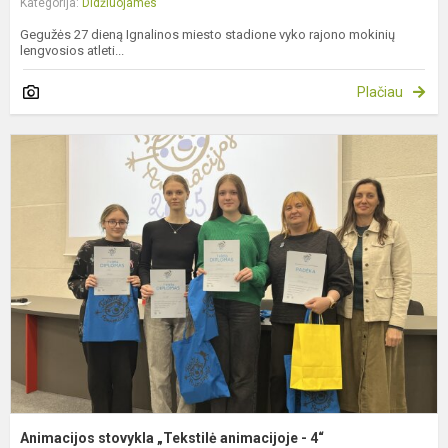
Kategorija:
Didžiuojamės
Gegužės 27 dieną Ignalinos miesto stadione vyko rajono mokinių
lengvosios atleti...
Plačiau
A
s
„
a
-
4
Animacijos stovykla „Tekstilė animacijoje - 4“