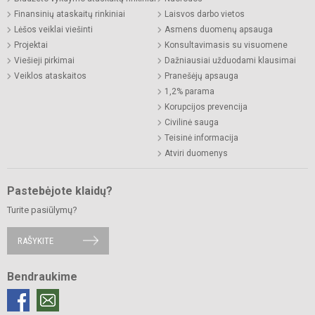
Finansinių ataskaitų rinkiniai
Laisvos darbo vietos
Lėšos veiklai viešinti
Asmens duomenų apsauga
Projektai
Konsultavimasis su visuomene
Viešieji pirkimai
Dažniausiai užduodami klausimai
Veiklos ataskaitos
Pranešėjų apsauga
1,2% parama
Korupcijos prevencija
Civilinė sauga
Teisinė informacija
Atviri duomenys
Pastebėjote klaidų?
Turite pasiūlymų?
RAŠYKITE
Bendraukime