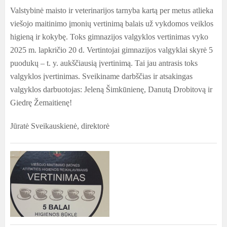
Valstybinė maisto ir veterinarijos tarnyba kartą per metus atlieka
viešojo maitinimo įmonių vertinimą balais už vykdomos veiklos
higieną ir kokybę. Toks gimnazijos valgyklos vertinimas vyko
2025 m. lapkričio 20 d. Vertintojai gimnazijos valgyklai skyrė 5
puodukų – t. y. aukščiausią įvertinimą. Tai jau antrasis toks
valgyklos įvertinimas. Sveikiname darbščias ir atsakingas
valgyklos darbuotojas: Jeleną Šimkūnienę, Danutą Drobitovą ir
Giedrę Žemaitienę!
Jūratė Sveikauskienė, direktorė