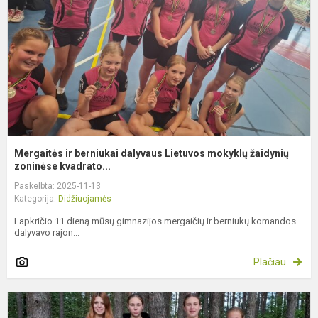
L
m
ž
z.
Mergaitės ir berniukai dalyvaus Lietuvos mokyklų žaidynių
zoninėse kvadrato...
Paskelbta: 2025-11-13
Kategorija:
Didžiuojamės
Lapkričio 11 dieną mūsų gimnazijos mergaičių ir berniukų komandos
dalyvavo rajon...
Plačiau
I
k