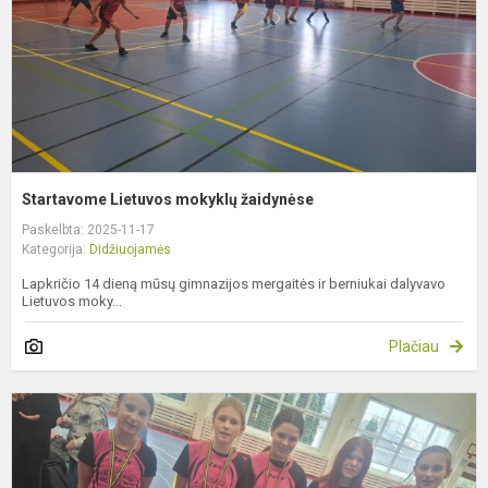
Startavome Lietuvos mokyklų žaidynėse
Paskelbta: 2025-11-17
Kategorija:
Didžiuojamės
Lapkričio 14 dieną mūsų gimnazijos mergaitės ir berniukai dalyvavo
Lietuvos moky...
Plačiau
M
ir
b
d