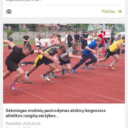
Plačiau
S
m
p
a
l
a
Sėkmingas mokinių pasirodymas atskirų lengvosios
atletikos rungčių varžybos...
Paskelbta: 2025-06-02