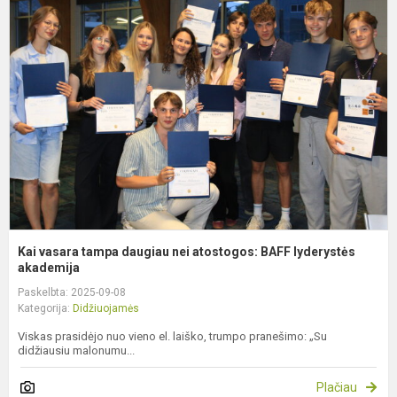
v
t
d
n
a
B
l
ak
Kai vasara tampa daugiau nei atostogos: BAFF lyderystės
akademija
Paskelbta: 2025-09-08
Kategorija:
Didžiuojamės
Viskas prasidėjo nuo vieno el. laiško, trumpo pranešimo: „Su
didžiausiu malonumu...
Plačiau