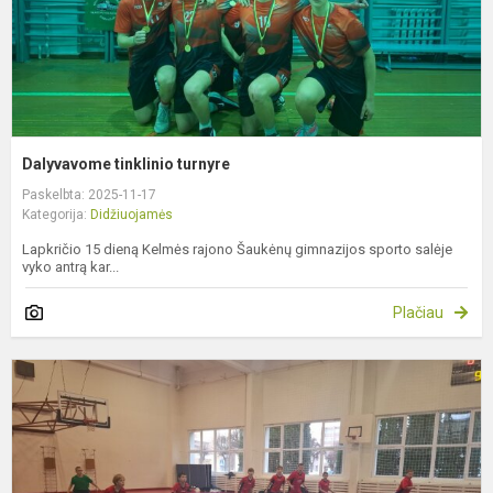
Dalyvavome tinklinio turnyre
Paskelbta: 2025-11-17
Kategorija:
Didžiuojamės
Lapkričio 15 dieną Kelmės rajono Šaukėnų gimnazijos sporto salėje
vyko antrą kar...
Plačiau
S
L
m
ž