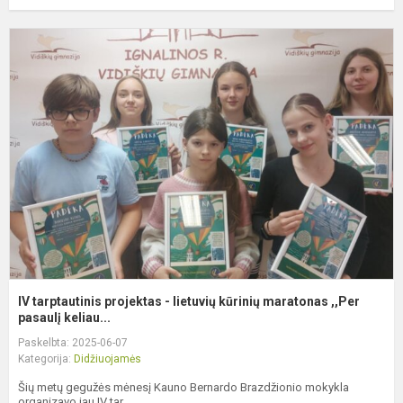
I
t
p
-
l
k
m
,,
IV tarptautinis projektas - lietuvių kūrinių maratonas ,,Per
pasaulį keliau...
Paskelbta: 2025-06-07
Kategorija:
Didžiuojamės
Šių metų gegužės mėnesį Kauno Bernardo Brazdžionio mokykla
organizavo jau IV tar...