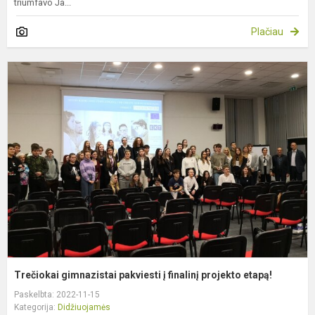
triumfavo Ja...
Plačiau
T
g
p
į
f
p
e
Trečiokai gimnazistai pakviesti į finalinį projekto etapą!
Paskelbta: 2022-11-15
Kategorija:
Didžiuojamės