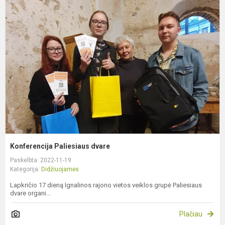
P
d
Konferencija Paliesiaus dvare
Paskelbta: 2022-11-19
Kategorija:
Didžiuojamės
Lapkričio 17 dieną Ignalinos rajono vietos veiklos grupė Paliesiaus
dvare organi...
Plačiau