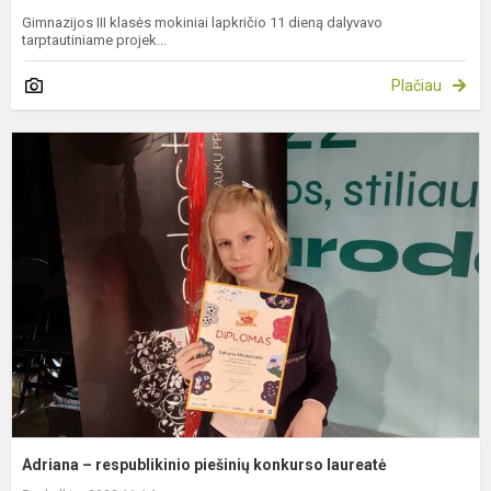
Gimnazijos III klasės mokiniai lapkričio 11 dieną dalyvavo
tarptautiniame projek...
Plačiau
A
–
r
p
k
l
Adriana – respublikinio piešinių konkurso laureatė