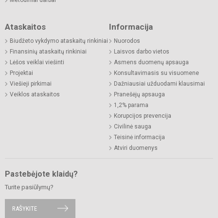
Ataskaitos
Informacija
Biudžeto vykdymo ataskaitų rinkiniai
Nuorodos
Finansinių ataskaitų rinkiniai
Laisvos darbo vietos
Lėšos veiklai viešinti
Asmens duomenų apsauga
Projektai
Konsultavimasis su visuomene
Viešieji pirkimai
Dažniausiai užduodami klausimai
Veiklos ataskaitos
Pranešėjų apsauga
1,2% parama
Korupcijos prevencija
Civilinė sauga
Teisinė informacija
Atviri duomenys
Pastebėjote klaidų?
Turite pasiūlymų?
RAŠYKITE