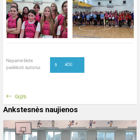
Nepamirškite
9
AČIŪ
padėkoti autoriui
Grįžti
Ankstesnės naujienos
M
ir
b