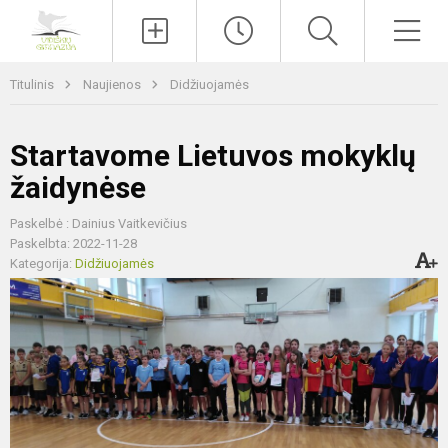
Paieška
Men
Titulinis
Naujienos
Didžiuojamės
Startavome Lietuvos mokyklų
žaidynėse
Paskelbė : Dainius Vaitkevičius
Paskelbta: 2022-11-28
Kategorija:
Didžiuojamės