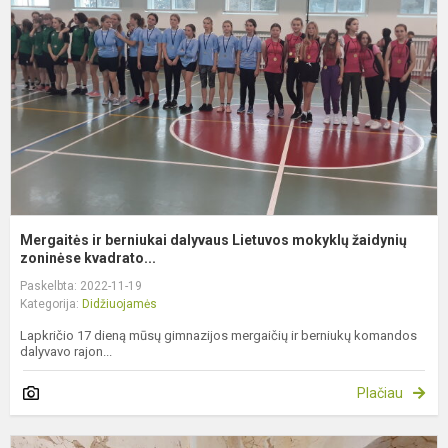
d
L
m
ž
z.
Mergaitės ir berniukai dalyvaus Lietuvos mokyklų žaidynių
zoninėse kvadrato...
Paskelbta: 2022-11-19
Kategorija:
Didžiuojamės
Lapkričio 17 dieną mūsų gimnazijos mergaičių ir berniukų komandos
dalyvavo rajon...
Plačiau
K