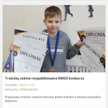
T
s
r
K
k
Trečiokų sėkmė respublikiniame KINGS konkurse
Paskelbta: 2022-11-16
Kategorija:
Didžiuojamės
Praėjusiais mokslo metais trečiokai Aistis Raketis ir Andrius Bartaška
dalyvavo...