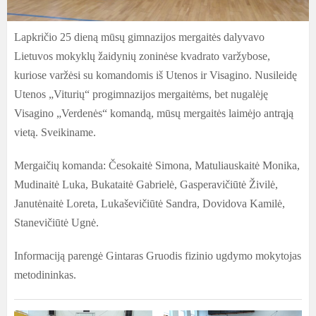
Lapkričio 25 dieną mūsų gimnazijos mergaitės dalyvavo
Lietuvos mokyklų žaidynių zoninėse kvadrato varžybose,
kuriose varžėsi su komandomis iš Utenos ir Visagino. Nusileidę
Utenos „Viturių“ progimnazijos mergaitėms, bet nugalėję
Visagino „Verdenės“ komandą, mūsų mergaitės laimėjo antrąją
vietą. Sveikiname.
Mergaičių komanda: Česokaitė Simona, Matuliauskaitė Monika,
Mudinaitė Luka, Bukataitė Gabrielė, Gasperavičiūtė Živilė,
Janutėnaitė Loreta, Lukaševičiūtė Sandra, Dovidova Kamilė,
Stanevičiūtė Ugnė.
Informaciją parengė Gintaras Gruodis fizinio ugdymo mokytojas
metodininkas.