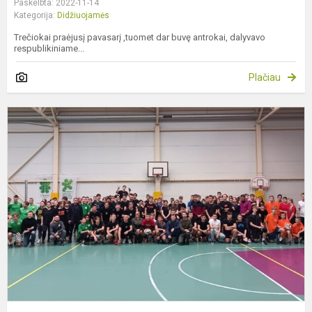
Paskelbta: 2022-11-14
Kategorija:
Didžiuojamės
Trečiokai praėjusį pavasarį ,tuomet dar buvę antrokai, dalyvavo
respublikiniame...
Plačiau
I
k
–
p