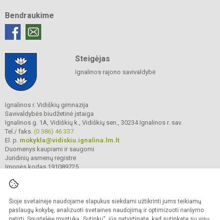
Bendraukime
Steigėjas
Ignalinos rajono savivaldybė
Ignalinos r. Vidiškių gimnazija
Savivaldybės biudžetinė įstaiga
Ignalinos g. 1A, Vidiškių k., Vidiškių sen., 30234 Ignalinos r. sav.
Tel./ faks.
(0 386) 46 337
El. p.
mokykla@vidiskiu.ignalina.lm.lt
Duomenys kaupiami ir saugomi
Juridinių asmenų registre
Įmonės kodas 191089725
Šioje svetainėje naudojame slapukus siekdami užtikrinti jums teikiamų
© 2025. Ignalinos r. Vidiškių gimnazija. Visos teisės saugomos.
Kopijuoti turinį be raštiško gimnazijos sutikimo griežtai draudžiama.
paslaugų kokybę, analizuoti svetainės naudojimą ir optimizuoti naršymo
patirtį. Spustelėję mygtuką „Sutinku“, jūs patvirtinate, kad sutinkate su visų