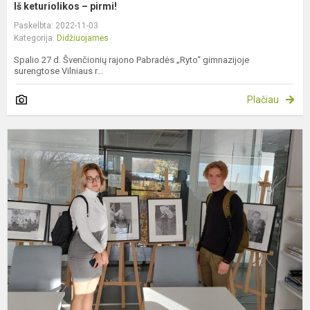
Iš keturiolikos – pirmi!
Paskelbta: 2022-11-03
Kategorija:
Didžiuojamės
Spalio 27 d. Švenčionių rajono Pabradės „Ryto“ gimnazijoje
surengtose Vilniaus r...
Plačiau
D
ž
i
r
j
k
š