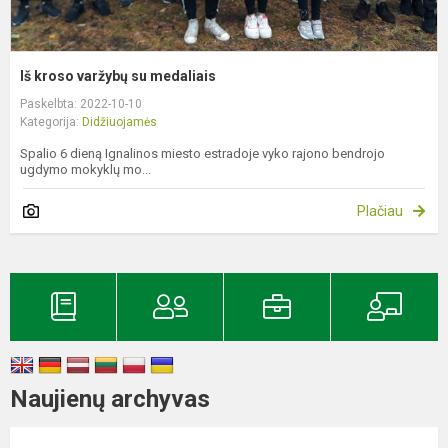
Iš kroso varžybų su medaliais
Paskelbta: 2022-10-10
Kategorija:
Didžiuojamės
Spalio 6 dieną Ignalinos miesto estradoje vyko rajono bendrojo
ugdymo mokyklų mo...
Plačiau
Naujienų archyvas