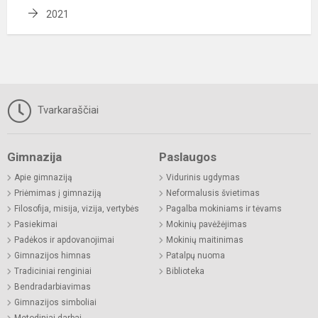
2021
Tvarkaraščiai
Gimnazija
Paslaugos
Apie gimnaziją
Vidurinis ugdymas
Priėmimas į gimnaziją
Neformalusis švietimas
Filosofija, misija, vizija, vertybės
Pagalba mokiniams ir tėvams
Pasiekimai
Mokinių pavėžėjimas
Padėkos ir apdovanojimai
Mokinių maitinimas
Gimnazijos himnas
Patalpų nuoma
Tradiciniai renginiai
Biblioteka
Bendradarbiavimas
Gimnazijos simboliai
Metodiniai darbai