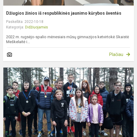
Džiugios žinios iš respublikinės jaunimo kūrybos šventės
Paskelbta: 2022-10-18
Kategorija:
Didžiuojamės
2022 m. rugsėjo-spalio mėnesiais mūsų gimnazijos ketvirtokė Skaistė
Meškelaitė i...
Plačiau
I
k
v
s
m