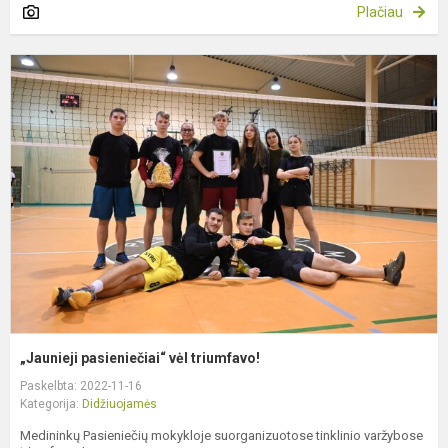
Plačiau
„
p
v
t
„Jaunieji pasieniečiai“ vėl triumfavo!
Paskelbta: 2022-11-16
Kategorija:
Didžiuojamės
Medininkų Pasieniečių mokykloje suorganizuotose tinklinio varžybose