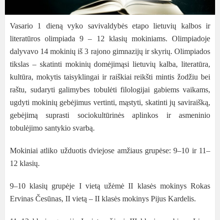
Vasario 1 dieną vyko savivaldybės etapo lietuvių kalbos ir
literatūros olimpiada 9 – 12 klasių mokiniams. Olimpiadoje
dalyvavo 14 mokinių iš 3 rajono gimnazijų ir skyrių. Olimpiados
tikslas – skatinti mokinių domėjimąsi lietuvių kalba, literatūra,
kultūra, mokytis taisyklingai ir raiškiai reikšti mintis žodžiu bei
raštu, sudaryti galimybes tobulėti filologijai gabiems vaikams,
ugdyti mokinių gebėjimus vertinti, mąstyti, skatinti jų saviraišką,
gebėjimą suprasti sociokultūrinės aplinkos ir asmeninio
tobulėjimo santykio svarbą.
Mokiniai atliko užduotis dviejose amžiaus grupėse: 9–10 ir 11–
12 klasių.
9–10 klasių grupėje I vietą užėmė II klasės mokinys Rokas
Ervinas Česūnas, II vietą – II klasės mokinys Pijus Kardelis.