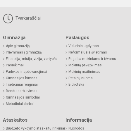
Tvarkaraščiai
Gimnazija
Paslaugos
Apie gimnaziją
Vidurinis ugdymas
Priėmimas į gimnaziją
Neformalusis švietimas
Filosofija, misija, vizija, vertybės
Pagalba mokiniams ir tėvams
Pasiekimai
Mokinių pavėžėjimas
Padėkos ir apdovanojimai
Mokinių maitinimas
Gimnazijos himnas
Patalpų nuoma
Tradiciniai renginiai
Biblioteka
Bendradarbiavimas
Gimnazijos simboliai
Metodiniai darbai
Ataskaitos
Informacija
Biudžeto vykdymo ataskaitų rinkiniai
Nuorodos