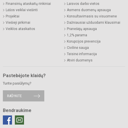
Finansinių ataskaitų rinkiniai
Laisvos darbo vietos
Lėšos veiklai viešinti
Asmens duomenų apsauga
Projektai
Konsultavimasis su visuomene
Viešieji pirkimai
Dažniausiai užduodami klausimai
Veiklos ataskaitos
Pranešėjų apsauga
1,2% parama
Korupcijos prevencija
Civilinė sauga
Teisinė informacija
Atviri duomenys
Pastebėjote klaidų?
Turite pasiūlymų?
RAŠYKITE
Bendraukime