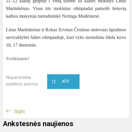
11–12 klasių grupėje I vietą užėmė III klasės mokinys Linas
Martinkėnas. Visus tris mokinius olimpiadai paruošė lietuvių
kalbos mokytoja metodininkė Neringa Mudėnienė.
Linas Martinkėnas ir Rokas Ervinas Česūnas atstovaus Ignalinos
savivaldybei šalies olimpiadoje, kuri vyks nuotoliniu būdu kovo
16, 17 dienomis.
Sveikiname!
Nepamirškite
12
AČIŪ
padėkoti autoriui
Grįžti
Ankstesnės naujienos