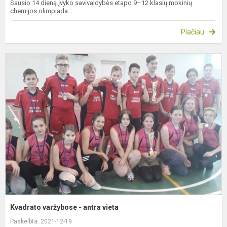
Sausio 14 dieną įvyko savivaldybės etapo 9–12 klasių mokinių
chemijos olimpiada...
Plačiau
K
v
-
a
v
Kvadrato varžybose - antra vieta
Paskelbta: 2021-12-19