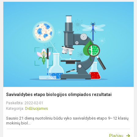
S
e
b
o
r
Savivaldybės etapo biologijos olimpiados rezultatai
Paskelbta: 2022-02-01
Kategorija:
Didžiuojamės
Sausio 21 dieną nuotoliniu būdu vyko savivaldybės etapo 9–12 klasių
mokinių biol...
Plačiau