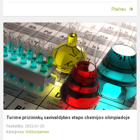
Plačiau
T
p
s
e
c
o
Turime prizininkų savivaldybės etapo chemijos olimpiadoje
Paskelbta: 2022-01-25
Kategorija:
Didžiuojamės