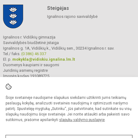
Steigėjas
Ignalinos rajono savivaldybė
Ignalinos r. Vidiškių gimnazija
Savivaldybės biudžetinė įstaiga
Ignalinos g. 1A, Vidiškių k., Vidiškių sen., 30234 Ignalinos r. sav.
Tel./ faks.
(0 386) 46 337
El. p.
mokykla@vidiskiu.ignalina.lm.lt
Duomenys kaupiami ir saugomi
Juridinių asmenų registre
Įmonės kodas 191089725
Šioje svetainėje naudojame slapukus siekdami užtikrinti jums teikiamų
© 2025. Ignalinos r. Vidiškių gimnazija. Visos teisės saugomos.
Kopijuoti turinį be raštiško gimnazijos sutikimo griežtai draudžiama.
paslaugų kokybę, analizuoti svetainės naudojimą ir optimizuoti naršymo
patirtį. Spustelėję mygtuką „Sutinku“, jūs patvirtinate, kad sutinkate su visų
Prieinamumo paraiška
Slapukų valdymas
slapukų naudojimu šioje svetainėje. Jei norite atšaukti arba pakeisti savo
sutikimus, prašome apsilankyti
slapukų valdymo puslapyje
.
Sumanus būdas atnaujinti
mokyklos interneto
svetainę