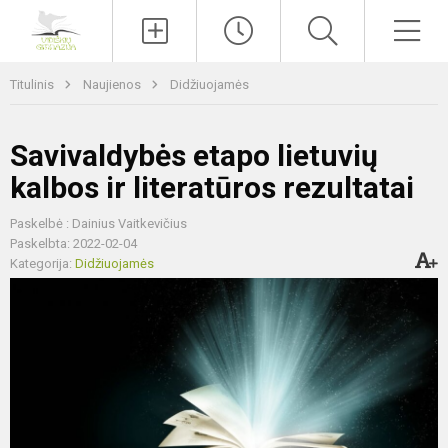
Paieška
Men
Titulinis
Naujienos
Didžiuojamės
Savivaldybės etapo lietuvių
kalbos ir literatūros rezultatai
Paskelbė : Dainius Vaitkevičius
Paskelbta: 2022-02-04
Kategorija:
Didžiuojamės