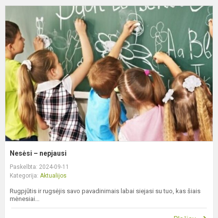
N
–
n
Nesėsi – nepjausi
Paskelbta: 2024-09-11
Kategorija:
Aktualijos
Rugpjūtis ir rugsėjis savo pavadinimais labai siejasi su tuo, kas šiais
mėnesiai...