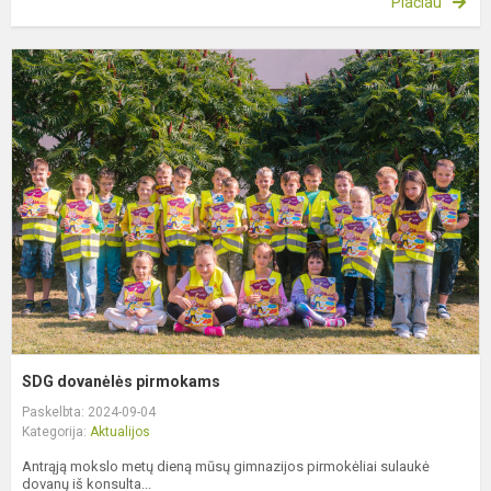
Plačiau
S
d
p
SDG dovanėlės pirmokams
Paskelbta: 2024-09-04
Kategorija:
Aktualijos
Antrąją mokslo metų dieną mūsų gimnazijos pirmokėliai sulaukė
dovanų iš konsulta...