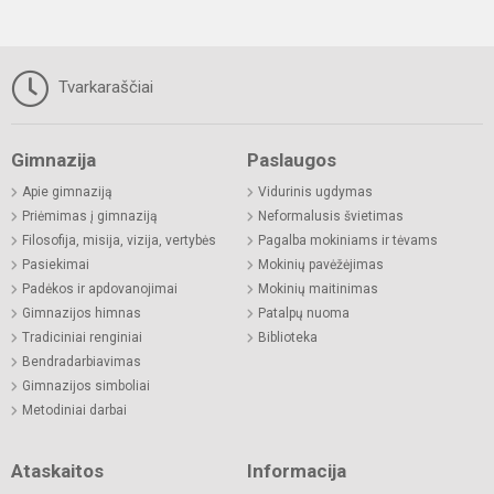
Tvarkaraščiai
Gimnazija
Paslaugos
Apie gimnaziją
Vidurinis ugdymas
Priėmimas į gimnaziją
Neformalusis švietimas
Filosofija, misija, vizija, vertybės
Pagalba mokiniams ir tėvams
Pasiekimai
Mokinių pavėžėjimas
Padėkos ir apdovanojimai
Mokinių maitinimas
Gimnazijos himnas
Patalpų nuoma
Tradiciniai renginiai
Biblioteka
Bendradarbiavimas
Gimnazijos simboliai
Metodiniai darbai
Ataskaitos
Informacija