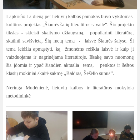
Lapkričio 12 dieną per lietuvių kalbos pamokas buvo vykdomas
kultūros projektas „Šiaurės šalių literatūros savaitė“. Šio projekto
tikslas - skleisti skaitymo džiaugsmą, populiarinti literatūrą,
skatinti savišvietą. Šių metų tema - laisvė Šiaurės šalyse. Ši
tema leidžia apmąstyti, ką žmonėms reiškia laisvė ir kaip ji
vaizduojama ir nagrinėjama literatūroje. Išsakę savo nuomonę
šia įdomia ir ypač šiandien aktualia tema, penktos ir šeštos
klasių mokiniai skaitė sakmę ,,Baldras, Šešėlio sūnus’’.
Neringa Mudėnienė, lietuvių kalbos ir literatūros mokytoja
metodininkė