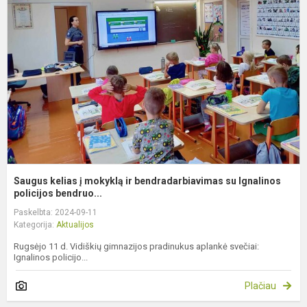
į
m
ir
b
s
I
p.
Saugus kelias į mokyklą ir bendradarbiavimas su Ignalinos
policijos bendruo...
Paskelbta: 2024-09-11
Kategorija:
Aktualijos
Rugsėjo 11 d. Vidiškių gimnazijos pradinukus aplankė svečiai:
Ignalinos policijo...
Plačiau