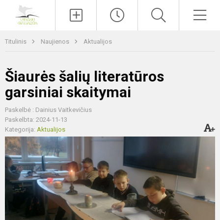
Paieška
Men
Titulinis
Naujienos
Aktualijos
Šiaurės šalių literatūros
garsiniai skaitymai
Paskelbė : Dainius Vaitkevičius
Paskelbta: 2024-11-13
Kategorija:
Aktualijos