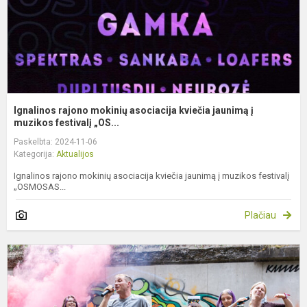
į
m
Ignalinos rajono mokinių asociacija kviečia jaunimą į
muzikos festivalį „OS...
Paskelbta: 2024-11-06
Kategorija:
Aktualijos
Ignalinos rajono mokinių asociacija kviečia jaunimą į muzikos festivalį
„OSMOSAS...
Plačiau
R
2
d
1