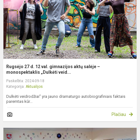
v
g
a
s
–
m
Rugsėjo 27 d. 12 val. gimnazijos aktų salėje –
monospektaklis „Dulkėti veid...
Paskelbta: 2024-09-18
Kategorija:
Aktualijos
Dulkėti veidrodžiai” yra jauno dramaturgo autobiografiniais faktais
paremtas kūr...
Plačiau
S
k