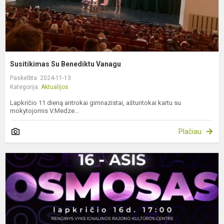
Susitikimas Su Benediktu Vanagu
Paskelbta: 2024-11-13
Kategorija:
Aktualijos
Lapkričio 11 dieną antrokai gimnazistai, aštuntokai kartu su
mokytojomis V.Medze...
Plačiau
I
r
m
a
k
j