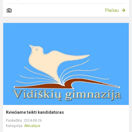
Plačiau
K
t
k
Kviečiame teikti kandidatūras
Paskelbta: 2024-08-26
Kategorija:
Aktualijos