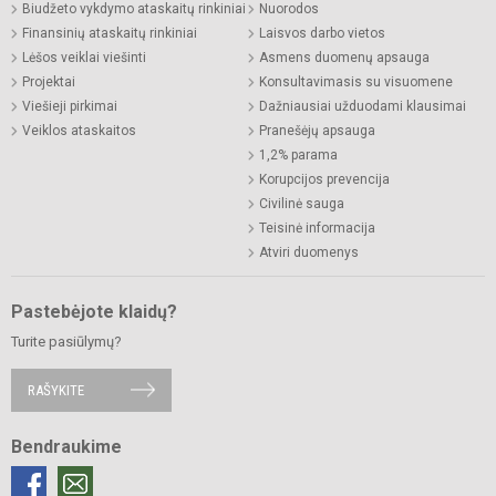
Biudžeto vykdymo ataskaitų rinkiniai
Nuorodos
Finansinių ataskaitų rinkiniai
Laisvos darbo vietos
Lėšos veiklai viešinti
Asmens duomenų apsauga
Projektai
Konsultavimasis su visuomene
Viešieji pirkimai
Dažniausiai užduodami klausimai
Veiklos ataskaitos
Pranešėjų apsauga
1,2% parama
Korupcijos prevencija
Civilinė sauga
Teisinė informacija
Atviri duomenys
Pastebėjote klaidų?
Turite pasiūlymų?
RAŠYKITE
Bendraukime