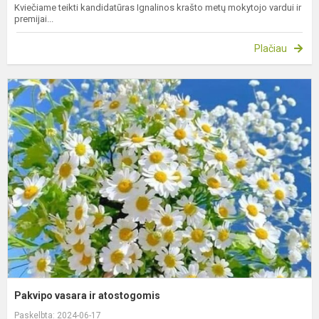
Kviečiame teikti kandidatūras Ignalinos krašto metų mokytojo vardui ir
premijai...
Plačiau
P
v
ir
a
Pakvipo vasara ir atostogomis
Paskelbta: 2024-06-17