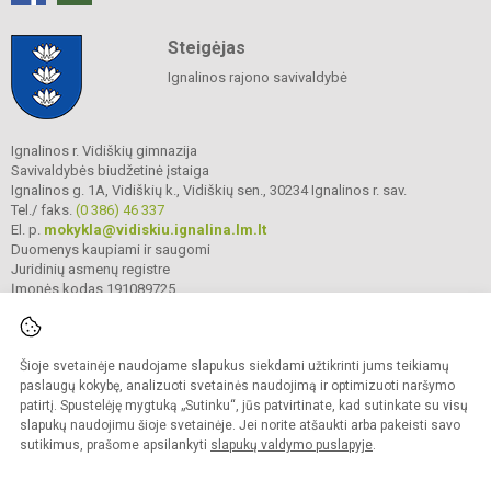
Steigėjas
Ignalinos rajono savivaldybė
Ignalinos r. Vidiškių gimnazija
Savivaldybės biudžetinė įstaiga
Ignalinos g. 1A, Vidiškių k., Vidiškių sen., 30234 Ignalinos r. sav.
Tel./ faks.
(0 386) 46 337
El. p.
mokykla@vidiskiu.ignalina.lm.lt
Duomenys kaupiami ir saugomi
Juridinių asmenų registre
Įmonės kodas 191089725
Šioje svetainėje naudojame slapukus siekdami užtikrinti jums teikiamų
© 2025. Ignalinos r. Vidiškių gimnazija. Visos teisės saugomos.
Kopijuoti turinį be raštiško gimnazijos sutikimo griežtai draudžiama.
paslaugų kokybę, analizuoti svetainės naudojimą ir optimizuoti naršymo
patirtį. Spustelėję mygtuką „Sutinku“, jūs patvirtinate, kad sutinkate su visų
Prieinamumo paraiška
Slapukų valdymas
slapukų naudojimu šioje svetainėje. Jei norite atšaukti arba pakeisti savo
sutikimus, prašome apsilankyti
slapukų valdymo puslapyje
.
Sumanus būdas atnaujinti
mokyklos interneto
svetainę