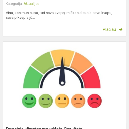
Kategorija:
Aktualijos
Visa, kas mus supa, turi savo kvapą: miškas alsuoja savo kvapu,
savaip kvepia jū...
Plačiau
E
k
m
R
Emocinis klimatas mokykloje. Rezultatai