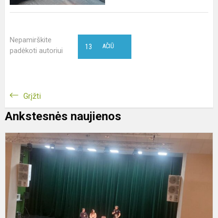
Nepamirškite
13
AČIŪ
padėkoti autoriui
Grįžti
Ankstesnės naujienos
S
S
B
V