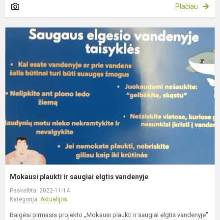
Plačiau
M
p
ir
s
e
v
Mokausi plaukti ir saugiai elgtis vandenyje
Paskelbta: 2022-11-14
Kategorija:
Aktualijos
Baigėsi pirmasis projekto „Mokausi plaukti ir saugiai elgtis vandenyje”