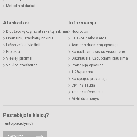
Metodiniai darbai
Ataskaitos
Informacija
Biudžeto vykdymo ataskaitų rinkiniai
Nuorodos
Finansinių ataskaitų rinkiniai
Laisvos darbo vietos
Lėšos veiklai viešinti
Asmens duomenų apsauga
Projektai
Konsultavimasis su visuomene
Viešieji pirkimai
Dažniausiai užduodami klausimai
Veiklos ataskaitos
Pranešėjų apsauga
1,2% parama
Korupcijos prevencija
Civilinė sauga
Teisinė informacija
Atviri duomenys
Pastebėjote klaidų?
Turite pasiūlymų?
RAŠYKITE