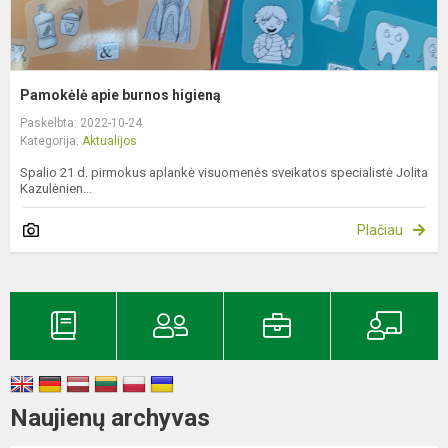
Pamokėlė apie burnos higieną
Paskelbta: 2022-10-24
Kategorija:
Aktualijos
Spalio 21 d. pirmokus aplankė visuomenės sveikatos specialistė Jolita
Kazulėnien...
Plačiau
Naujienų archyvas