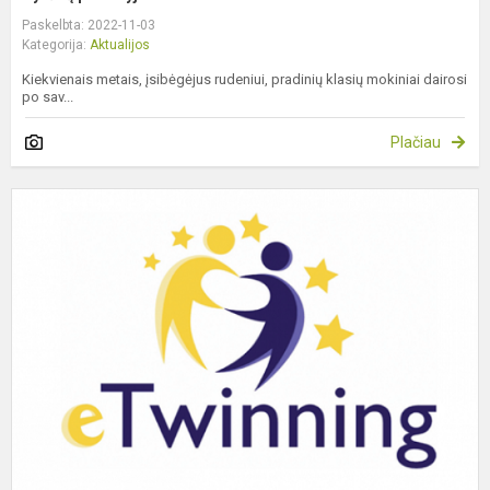
Paskelbta: 2022-11-03
Kategorija:
Aktualijos
Kiekvienais metais, įsibėgėjus rudeniui, pradinių klasių mokiniai dairosi
po sav...
Plačiau
G
g
e
d