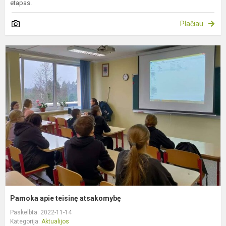
etapas.
Plačiau
P
a
t
a
Pamoka apie teisinę atsakomybę
Paskelbta: 2022-11-14
Kategorija:
Aktualijos