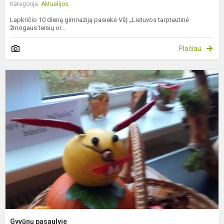
Kategorija:
Aktualijos
Lapkričio 10 dieną gimnaziją pasiekė VšĮ „Lietuvos tarptautinė
žmogaus teisių or...
Plačiau
G
p
Gyvūnų pasaulyje