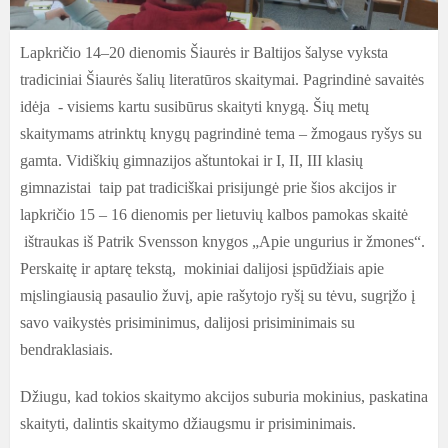
Lapkričio 14–20 dienomis Šiaurės ir Baltijos šalyse vyksta
tradiciniai Šiaurės šalių literatūros skaitymai. Pagrindinė savaitės
idėja - visiems kartu susibūrus skaityti knygą. Šių metų
skaitymams atrinktų knygų pagrindinė tema – žmogaus ryšys su
gamta. Vidiškių gimnazijos aštuntokai ir I, II, III klasių
gimnazistai taip pat tradiciškai prisijungė prie šios akcijos ir
lapkričio 15 – 16 dienomis per lietuvių kalbos pamokas skaitė
ištraukas iš Patrik Svensson knygos „Apie ungurius ir žmones“.
Perskaitę ir aptarę tekstą, mokiniai dalijosi įspūdžiais apie
mįslingiausią pasaulio žuvį, apie rašytojo ryšį su tėvu, sugrįžo į
savo vaikystės prisiminimus, dalijosi prisiminimais su
bendraklasiais.
Džiugu, kad tokios skaitymo akcijos suburia mokinius, paskatina
skaityti, dalintis skaitymo džiaugsmu ir prisiminimais.