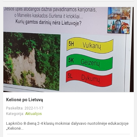
K
p
L
Kelionė po Lietuvą
Paskelbta: 2022-11-17
Kategorija:
Aktualijos
Lapkričio 8 dieną 2-4 klasių mokiniai dalyvavo nuotolinėje edukacijoje
„Kelionė...