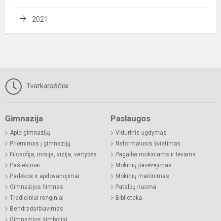
2021
Tvarkaraščiai
Gimnazija
Paslaugos
Apie gimnaziją
Vidurinis ugdymas
Priėmimas į gimnaziją
Neformalusis švietimas
Filosofija, misija, vizija, vertybės
Pagalba mokiniams ir tėvams
Pasiekimai
Mokinių pavėžėjimas
Padėkos ir apdovanojimai
Mokinių maitinimas
Gimnazijos himnas
Patalpų nuoma
Tradiciniai renginiai
Biblioteka
Bendradarbiavimas
Gimnazijos simboliai