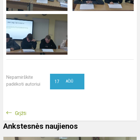
Nepamirškite
17
AČIŪ
padėkoti autoriui
Grįžti
Ankstesnės naujienos
P