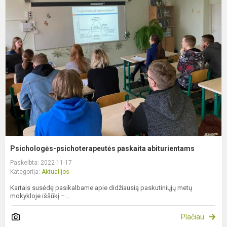
p
p
a
Psichologės-psichoterapeutės paskaita abiturientams
Paskelbta: 2022-11-17
Kategorija:
Aktualijos
Kartais susėdę pasikalbame apie didžiausią paskutiniųjų metų
mokykloje iššūkį –...
Plačiau