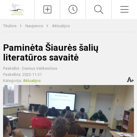
Paieška
Men
Titulinis
Naujienos
Aktualijos
Paminėta Šiaurės šalių
literatūros savaitė
Paskelbė : Dainius Vaitkevičius
Paskelbta: 2022-11-21
Kategorija:
Aktualijos