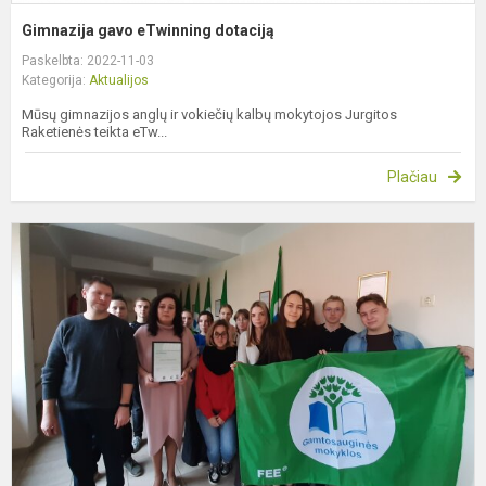
Gimnazija gavo eTwinning dotaciją
Paskelbta: 2022-11-03
Kategorija:
Aktualijos
Mūsų gimnazijos anglų ir vokiečių kalbų mokytojos Jurgitos
Raketienės teikta eTw...
Plačiau
Ž
v
a