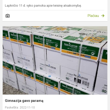
Lapkričio 11 d. vyko pamoka apie teisinę atsakomybę.
Plačiau
G
g
p
Gimnazija gavo paramą
Paskelbta: 2022-11-10