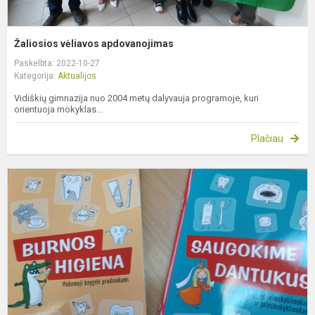
Žaliosios vėliavos apdovanojimas
Paskelbta: 2022-10-27
Kategorija:
Aktualijos
Vidiškių gimnazija nuo 2004 metų dalyvauja programoje, kuri
orientuoja mokyklas...
Plačiau
P
a
b
h