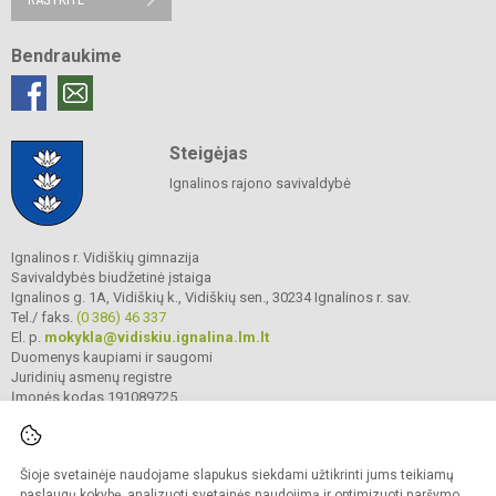
Bendraukime
Steigėjas
Ignalinos rajono savivaldybė
Ignalinos r. Vidiškių gimnazija
Savivaldybės biudžetinė įstaiga
Ignalinos g. 1A, Vidiškių k., Vidiškių sen., 30234 Ignalinos r. sav.
Tel./ faks.
(0 386) 46 337
El. p.
mokykla@vidiskiu.ignalina.lm.lt
Duomenys kaupiami ir saugomi
Juridinių asmenų registre
Įmonės kodas 191089725
Šioje svetainėje naudojame slapukus siekdami užtikrinti jums teikiamų
© 2025. Ignalinos r. Vidiškių gimnazija. Visos teisės saugomos.
Kopijuoti turinį be raštiško gimnazijos sutikimo griežtai draudžiama.
paslaugų kokybę, analizuoti svetainės naudojimą ir optimizuoti naršymo