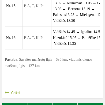
13.02 → Mikalavas 13.05 → Grigi
Nr. 15
P, A, T, K, Pn
13.08 → Bernotai 13.19 →
Paliesius13.23 → Mielagėnai 13.
Vidiškės 13.50
Vidiškės 14.45 →
Ignalina
14.55 
Nr. 16
P, A, T, K, Pn
Kazokinė
15.05 →
Panižiškė 15.1
Vidiškės 15.35
Pastaba.
Savaitės maršrutų ilgis – 635 km, vidutinis dienos
maršrutų ilgis – 127
km.
Grįžti