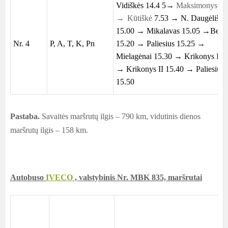
Vidiškės 14.4 5→
Maksimonys 14
→
Kūtiškė
7.53 →
N. Daugėliški
15.00 → Mikalavas 15.05 →Berno
Nr. 4
P, A, T, K, Pn
15.20 → Paliesius 15.25 →
Mielagėnai 15.30 → Krikonys I 1
→ Krikonys II 15.40 → Paliesius
15.50
Pastaba.
Savaitės maršrutų ilgis – 790 km, vidutinis dienos
maršrutų ilgis – 158 km.
Autobuso
IVECO
, valstybinis Nr. MBK 835, maršrutai