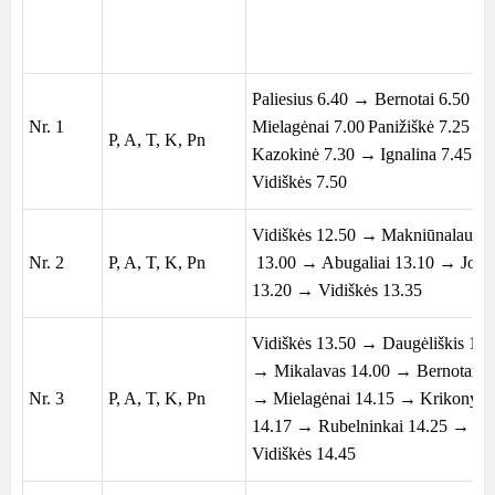
Paliesius 6.40 → Bernotai 6.50 →
Nr. 1
Mielagėnai 7.00
Panižiškė 7.25 
P, A, T, K, Pn
Kazokinė 7.30 →
Ignalina
7.45 →
Vidiškės 7.50
Vidiškės 12.50 →
Makniūnalaukė
Nr. 2
P, A, T, K, Pn
13.00 → Abugaliai 13.10 → Jonė
13.20 → Vidiškės 13.35
Vidiškės 13.50 → Daugėliškis 13.
→ Mikalavas 14.00 → Bernotai 1
Nr. 3
P, A, T, K, Pn
→
Mielagėnai 14.15 →
Krikonys I
14.17 → Rubelninkai 14.25 →
Vidiškės 14.45