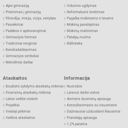
Apie gimnaziją
Vidurinis ugdymas
Priėmimas į gimnaziją
Neformalusis švietimas
Filosofija, misija, vizija, vertybės
Pagalba mokiniams ir tėvams
Pasiekimai
Mokinių pavėžėjimas
Padėkos ir apdovanojimai
Mokinių maitinimas
Gimnazijos himnas
Patalpų nuoma
Tradiciniai renginiai
Biblioteka
Bendradarbiavimas
Gimnazijos simboliai
Metodiniai darbai
Ataskaitos
Informacija
Biudžeto vykdymo ataskaitų rinkiniai
Nuorodos
Finansinių ataskaitų rinkiniai
Laisvos darbo vietos
Lėšos veiklai viešinti
Asmens duomenų apsauga
Projektai
Konsultavimasis su visuomene
Viešieji pirkimai
Dažniausiai užduodami klausimai
Veiklos ataskaitos
Pranešėjų apsauga
1,2% parama