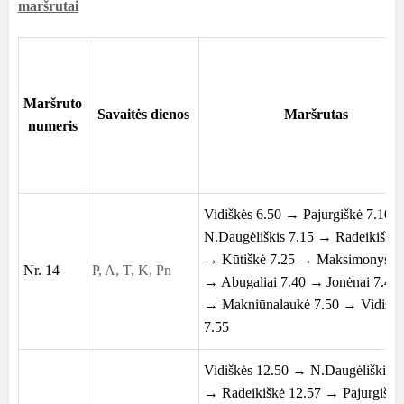
maršrutai
Maršruto
Savaitės dienos
Maršrutas
numeris
Vidiškės 6.50 → Pajurgiškė 7.10 
N.Daugėliškis 7.15 → Radeikiškė 
→ Kūtiškė
7.25 →
Maksimonys 7
Nr. 14
P, A, T, K, Pn
→
Abugaliai 7.40 →
Jonėnai 7.45
→ Makniūnalaukė 7.50 → Vidiškė
7.55
Vidiškės 12.50 → N.Daugėliškis1
→ Radeikiškė 12.57 → Pajurgiškė