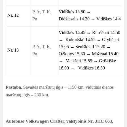
P, A, T, K,
Vidiškės 13.50 →
Nr. 12
Pn
Didžiasalis 14.20 → Vidiškės 14.45
Vidiškės 14.45 → Rimšėnai 14.50
→ Kukoriškė 14.55 →
Grybėnai
P, A, T, K,
15.05 →
Seniškis II
15
.2
0 →
Nr. 13
Pn
Ožionys 15.30 → Mažėnai 15.40
→ Meikštai 15.55 →
Griškiškė
16.00 →
Vidiškės 16.30
Pastaba.
Savaitės maršrutų ilgis – 1150 km, vidutinis dienos
maršrutų ilgis – 230 km.
Autobuso Volkswagen Crafter, valstybinis Nr. JHC 663,