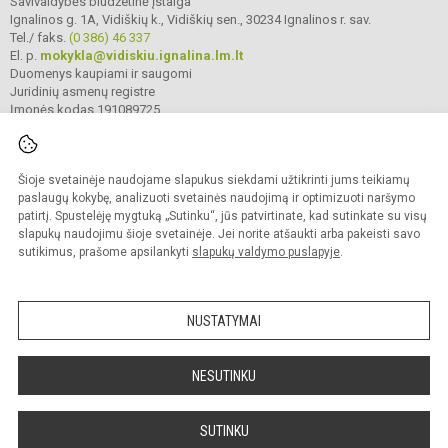
Savivaldybės biudžetinė įstaiga
Ignalinos g. 1A, Vidiškių k., Vidiškių sen., 30234 Ignalinos r. sav.
Tel./ faks.
(0 386) 46 337
El. p.
mokykla@vidiskiu.ignalina.lm.lt
Duomenys kaupiami ir saugomi
Juridinių asmenų registre
Įmonės kodas 191089725
Šioje svetainėje naudojame slapukus siekdami užtikrinti jums teikiamų
© 2025. Ignalinos r. Vidiškių gimnazija. Visos teisės saugomos.
Kopijuoti turinį be raštiško gimnazijos sutikimo griežtai draudžiama.
paslaugų kokybę, analizuoti svetainės naudojimą ir optimizuoti naršymo
patirtį. Spustelėję mygtuką „Sutinku“, jūs patvirtinate, kad sutinkate su visų
Prieinamumo paraiška
Slapukų valdymas
slapukų naudojimu šioje svetainėje. Jei norite atšaukti arba pakeisti savo
sutikimus, prašome apsilankyti
slapukų valdymo puslapyje
.
Sumanus būdas atnaujinti
mokyklos interneto
svetainę
NUSTATYMAI
NESUTINKU
SUTINKU