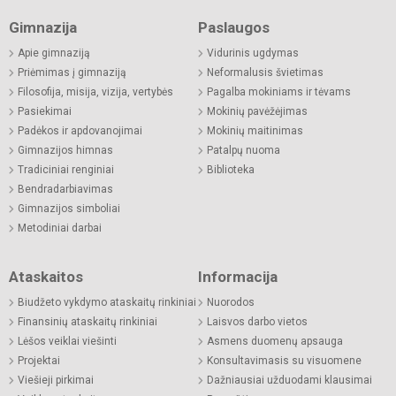
Gimnazija
Paslaugos
Apie gimnaziją
Vidurinis ugdymas
Priėmimas į gimnaziją
Neformalusis švietimas
Filosofija, misija, vizija, vertybės
Pagalba mokiniams ir tėvams
Pasiekimai
Mokinių pavėžėjimas
Padėkos ir apdovanojimai
Mokinių maitinimas
Gimnazijos himnas
Patalpų nuoma
Tradiciniai renginiai
Biblioteka
Bendradarbiavimas
Gimnazijos simboliai
Metodiniai darbai
Ataskaitos
Informacija
Biudžeto vykdymo ataskaitų rinkiniai
Nuorodos
Finansinių ataskaitų rinkiniai
Laisvos darbo vietos
Lėšos veiklai viešinti
Asmens duomenų apsauga
Projektai
Konsultavimasis su visuomene
Viešieji pirkimai
Dažniausiai užduodami klausimai