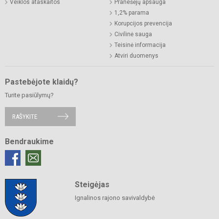
Veiklos ataskaitos
Pranešėjų apsauga
1,2% parama
Korupcijos prevencija
Civilinė sauga
Teisinė informacija
Atviri duomenys
Pastebėjote klaidų?
Turite pasiūlymų?
RAŠYKITE
Bendraukime
Steigėjas
Ignalinos rajono savivaldybė