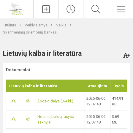
Paieška
Men
Titulinis
Veiklos sritys
Veikla
Skaitmeninių priemonių bankas
Lietuvių kalba ir literatūra
Dokumentai
Lietuvių kalba ir literatūra
Atnaujinta
Dydis
2025-06-06
414.91
Žodžio dalys (3-4 kl.)
12:07:48
KB
Nosinių balsių rašyba
2025-06-06
3.69
šaknyje
12:07:48
MB