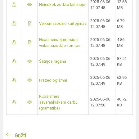
2025-06-06
12.68
Neieškok žodžio kišenėje
12:07:48
MB
2025-06-06
6.79
Veiksmažodžio kartojimas
12:07:48
MB
Neasmenuojamosios
2025-06-06
4.86
veiksmažodžio formos
12:07:48
MB
2025-06-06
87.51
Šatrijos ragana
12:07:49
KB
2025-06-06
62.96
Frazeologizmai
12:07:49
KB
Ruošiamės
2025-06-06
40.72
savarankiškam darbui
12:07:50
KB
(gramatika)
Grįžti