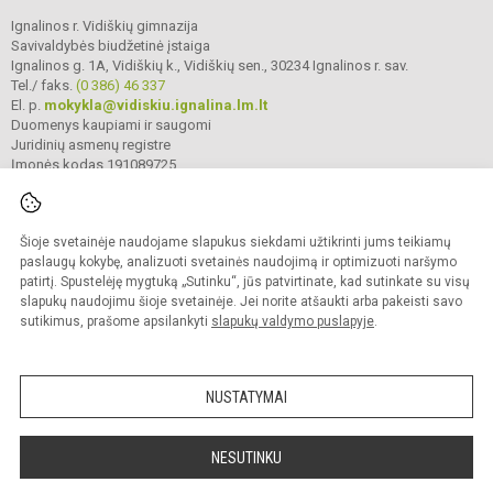
Ignalinos r. Vidiškių gimnazija
Savivaldybės biudžetinė įstaiga
Ignalinos g. 1A, Vidiškių k., Vidiškių sen., 30234 Ignalinos r. sav.
Tel./ faks.
(0 386) 46 337
El. p.
mokykla@vidiskiu.ignalina.lm.lt
Duomenys kaupiami ir saugomi
Juridinių asmenų registre
Įmonės kodas 191089725
Šioje svetainėje naudojame slapukus siekdami užtikrinti jums teikiamų
© 2025. Ignalinos r. Vidiškių gimnazija. Visos teisės saugomos.
Kopijuoti turinį be raštiško gimnazijos sutikimo griežtai draudžiama.
paslaugų kokybę, analizuoti svetainės naudojimą ir optimizuoti naršymo
patirtį. Spustelėję mygtuką „Sutinku“, jūs patvirtinate, kad sutinkate su visų
Prieinamumo paraiška
Slapukų valdymas
slapukų naudojimu šioje svetainėje. Jei norite atšaukti arba pakeisti savo
sutikimus, prašome apsilankyti
slapukų valdymo puslapyje
.
Sumanus būdas atnaujinti
mokyklos interneto
svetainę
NUSTATYMAI
NESUTINKU