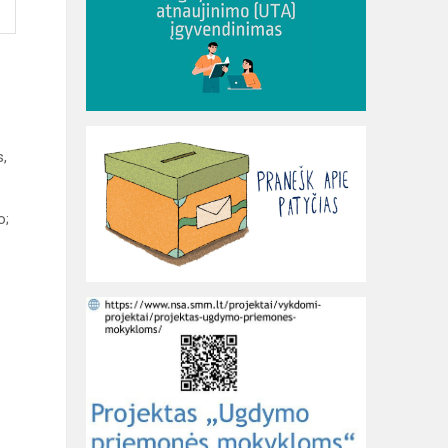
s,
o;