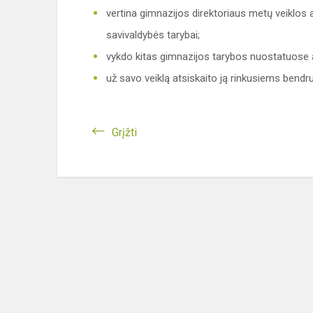
vertina gimnazijos direktoriaus metų veiklos 
savivaldybės tarybai;
vykdo kitas gimnazijos tarybos nuostatuose a
už savo veiklą atsiskaito ją rinkusiems bend
Grįžti