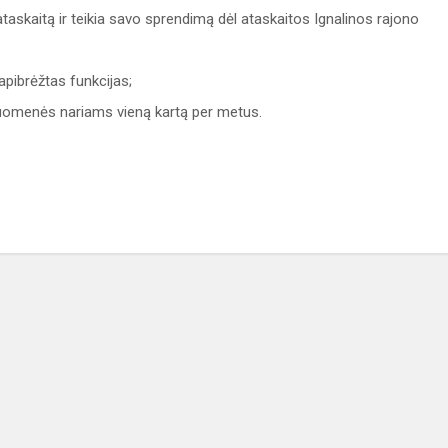
ataskaitą ir teikia savo sprendimą dėl ataskaitos Ignalinos rajono
pibrėžtas funkcijas;
ruomenės nariams vieną kartą per metus.