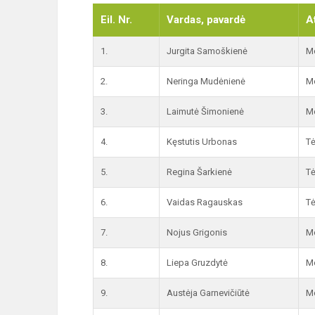
Eil. Nr.
Vardas, pavardė
A
1.
Jurgita Samoškienė
Mo
2.
Neringa Mudėnienė
Mo
3.
Laimutė Šimonienė
Mo
4.
Kęstutis Urbonas
Tė
5.
Regina Šarkienė
Tė
6.
Vaidas Ragauskas
Tė
7.
Nojus Grigonis
Mo
8.
Liepa Gruzdytė
Mo
9.
Austėja Garnevičiūtė
Mo