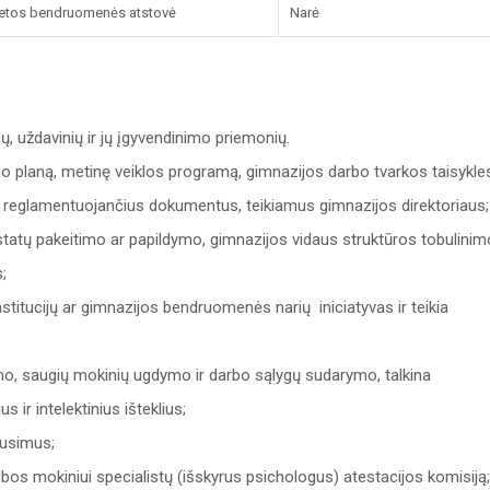
etos bendruomenės atstovė
Narė
lų, uždavinių ir jų įgyvendinimo priemonių.
o planą, metinę veiklos programą, gimnazijos darbo tvarkos taisykle
ą reglamentuojančius dokumentus, teikiamus gimnazijos direktoriaus;
ostatų pakeitimo ar papildymo, gimnazijos vidaus struktūros tobulinim
;
institucijų ar gimnazijos bendruomenės narių iniciatyvas ir teikia
imo, saugių mokinių ugdymo ir darbo sąlygų sudarymo, talkina
 ir intelektinius išteklius;
ausimus;
bos mokiniui specialistų (išskyrus psichologus) atestacijos komisiją;