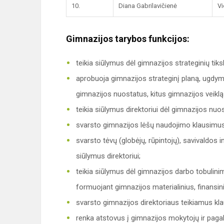
10.
Diana Gabrilavičienė
Vi
Gimnazijos tarybos funkcijos:
teikia siūlymus dėl gimnazijos strateginių tiks
aprobuoja gimnazijos strateginį planą, ugdym
gimnazijos nuostatus, kitus gimnazijos veikl
teikia siūlymus direktoriui dėl gimnazijos nu
svarsto gimnazijos lėšų naudojimo klausimus
svarsto tėvų (globėjų, rūpintojų), savivaldos 
siūlymus direktoriui;
teikia siūlymus dėl gimnazijos darbo tobulin
formuojant gimnazijos materialinius, finansinius
svarsto gimnazijos direktoriaus teikiamus kl
renka atstovus į gimnazijos mokytojų ir pagal