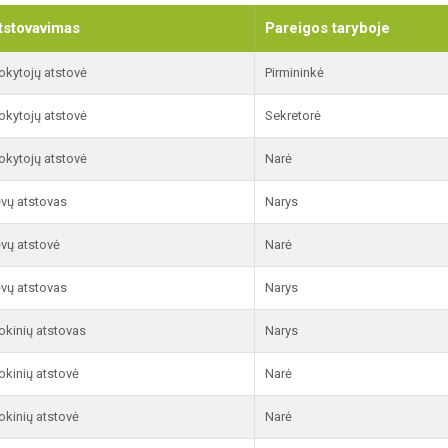
tstovavimas
Pareigos taryboje
kytojų atstovė
Pirmininkė
kytojų atstovė
Sekretorė
kytojų atstovė
Narė
vų atstovas
Narys
vų atstovė
Narė
vų atstovas
Narys
kinių atstovas
Narys
kinių atstovė
Narė
kinių atstovė
Narė