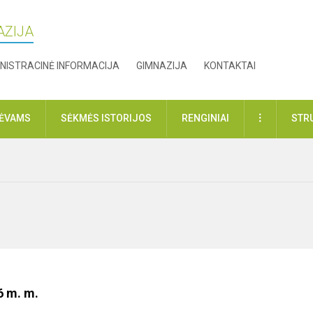
AZIJA
NISTRACINĖ INFORMACIJA
GIMNAZIJA
KONTAKTAI
DAUGIAU
TĖVAMS
SĖKMĖS ISTORIJOS
RENGINIAI
STR
6 m. m.